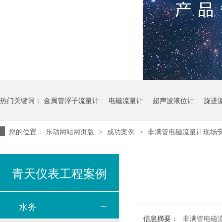
热门关键词：
金属管浮子流量计
电磁流量计
超声波液位计
旋进
您的位置：
乐动网站网页版
成功案例
非满管电磁流量计现场
>
>
青天仪表工程案例
水务
信息摘要：
非满管电磁