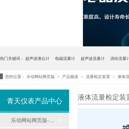
热门关键词：
超声波液位计
电磁流量计
超声波流量计
涡街流量
您的位置：
乐动网站网页版
产品频道
流量检定装置
液体
>
>
>
液体流量检定装
青天仪表产品中心
乐动网站网页版-乐动online(中国)