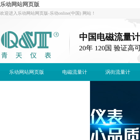
乐动网站网页版
欢迎进入乐动网站网页版-乐动online(中国) 网站！
中国电磁流量
20年 120国 验证高
乐动网站网页版
电磁流量计
涡街流量计
乐动网站网页版-乐动online(中国)