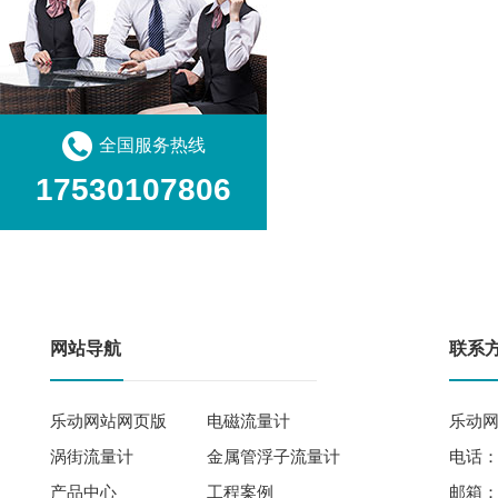
全国服务热线
17530107806
网站导航
联系
乐动网站网页版
电磁流量计
乐动网
涡街流量计
金属管浮子流量计
电话： 
产品中心
工程案例
邮箱：qi