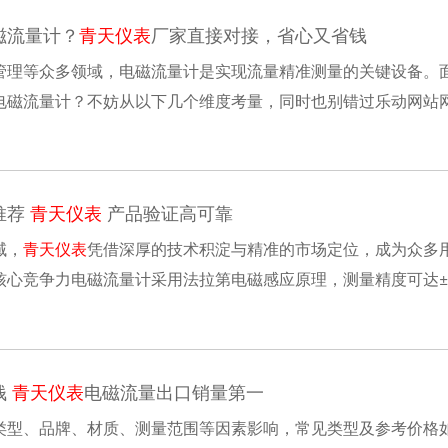
磁流量计？
青天仪表
厂家直接对接，省心又省钱
管理等众多领域，电磁流量计是实现流量精准测量的关键设备。
磁流量计？不妨从以下几个维度考量，同时也别错过乐动网站网页版-
步。要根据测量介质的特性，比如是酸碱性液体、含......
推荐
青天仪表
产品验证高可靠
域，
青天仪表
凭借深厚的技术积淀与精准的市场定位，成为众多
核心竞争力电磁流量计采用法拉第电磁感应原理，测量精度可达±
稳定可靠，完美适配贸易结算、环保监测等高......
钱
青天仪表
电磁流量出口销量第一
类型、品牌、材质、测量范围‌等因素影响，常见类型及参考价格如下