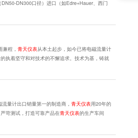
50-DN300口径）‌进口‌（如Edre+Hauer、西门
雨兼程，
青天仪表
从本土起步，如今已将电磁流量计
质的执着坚守和对技术的不懈追求。技术为基，铸就
磁流量计出口销量第一的制造商，
青天仪表
用20年的
。严苛测试，打造可靠产品在
青天仪表
的生产车间