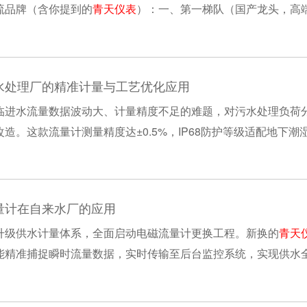
流品牌（含你提到的
青天仪表
）：一、第一梯队（国产龙头，高端/大
心优势：市政水务改造主力品牌。自主双频励磁、AI......
水处理厂的精准计量与工艺优化应用
临进水流量数据波动大、计量精度不足的难题，对污水处理负荷
造。这款流量计测量精度达±0.5%，IP68防护等级适配地下
，为污水处理量统计、工艺运行调度及管网分......
量计在自来水厂的应用
升级供水计量体系，全面启动电磁流量计更换工程。新换的
青天
能精准捕捉瞬时流量数据，实时传输至后台监控系统，实现供水
水表计量误差大、数据滞后等问题，不仅能及时......