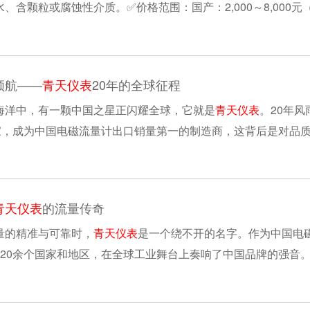
颗粒或腐蚀性介质。✅‌价格范围‌：‌国产‌：2,000～8,000元（DN
00元+⚠️‌影响因素......
领航——
青天仪表
20年的全球征程
海洋中，有一颗中国之星正闪耀全球，它就是
青天仪表
。20年风
国家，成为中国电磁流量计出口销量第一的制造商，这背后是对品
的核心原理基于法拉第电磁感应定律，而青天......
青天仪表
的流量传奇
量的精准与可靠时，
青天仪表
是一个绕不开的名字。作为中国电
120余个国家和地区，在全球工业舞台上奏响了中国品牌的强音
都要经历“魔鬼式”的考验。高温测试箱中，......