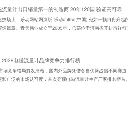
流量计出口销量第一的制造商 20年120国 验证高可靠
技场上，乐动网站网页版-乐动online(中国) 宛如一颗冉冉
辉煌篇章。青天伟业成立于2005年，总部位于河南省开封市祥
ne(中国) 、物位仪表及流量检测设备研发、生产与销售的高新技术企业。
2026电磁流量计品牌竞争力排行榜
量计市场竞争格局愈发清晰，国内外品牌凭借各自优势占据不同赛
淀和广泛的市场认可度，首次登顶电磁流量计生产厂家排名榜首
以高精度、高稳定性和高可靠性著称。公司拥......