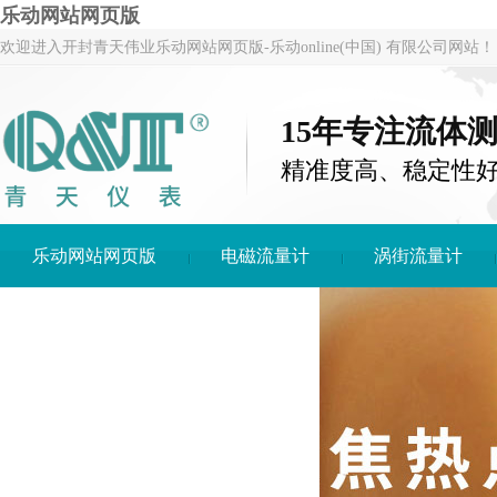
乐动网站网页版
欢迎进入开封青天伟业乐动网站网页版-乐动online(中国) 有限公司网站！
15年专注流体
精准度高、稳定性
乐动网站网页版
电磁流量计
涡街流量计
乐动网站网页版-乐动online(中国)