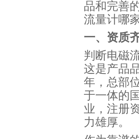
品和完善
流量计哪家
一、资质
判断电磁
这是产品品
年，总部
于一体的国
业，注册资
力雄厚。