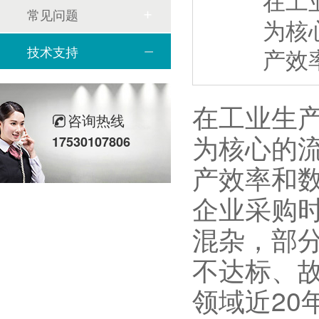
在工
常见问题
为核
技术支持
产效
在工业生
咨询热线
为核心的
17530107806
产效率和数
企业采购
混杂，部
不达标、
领域近2