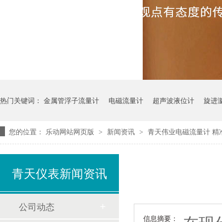
热门关键词：
金属管浮子流量计
电磁流量计
超声波液位计
旋进
您的位置：
乐动网站网页版
新闻资讯
青天伟业电磁流量计 精
>
>
青天仪表新闻资讯
公司动态
信息摘要：