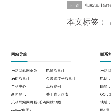
下一条
电磁流量计品牌
本文标签：
网站导航
联系
乐动网站网页版
电磁流量计
乐动网
涡街流量计
金属管浮子流量计
电话： 
产品中心
工程案例
邮箱：qi
新闻资讯
关于青天仪表
QQ：3
乐动网站网页版-乐动
网站地图
地址
online(中国)
路1号