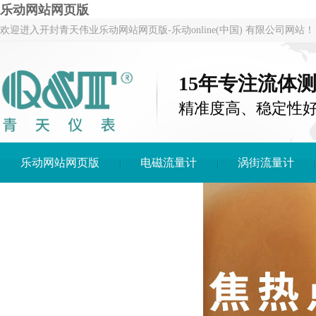
乐动网站网页版
欢迎进入开封青天伟业乐动网站网页版-乐动online(中国) 有限公司网站！
15年专注流体
精准度高、稳定性
乐动网站网页版
电磁流量计
涡街流量计
乐动网站网页版-乐动online(中国)